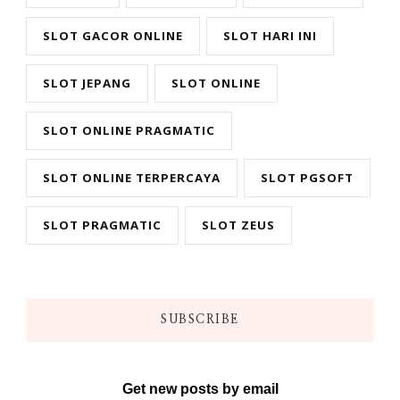
SLOT GACOR ONLINE
SLOT HARI INI
SLOT JEPANG
SLOT ONLINE
SLOT ONLINE PRAGMATIC
SLOT ONLINE TERPERCAYA
SLOT PGSOFT
SLOT PRAGMATIC
SLOT ZEUS
SUBSCRIBE
Get new posts by email