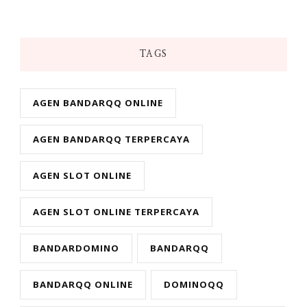
TAGS
AGEN BANDARQQ ONLINE
AGEN BANDARQQ TERPERCAYA
AGEN SLOT ONLINE
AGEN SLOT ONLINE TERPERCAYA
BANDARDOMINO
BANDARQQ
BANDARQQ ONLINE
DOMINOQQ