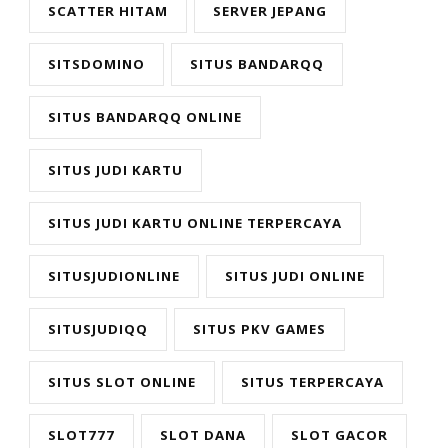
SCATTER HITAM
SERVER JEPANG
SITSDOMINO
SITUS BANDARQQ
SITUS BANDARQQ ONLINE
SITUS JUDI KARTU
SITUS JUDI KARTU ONLINE TERPERCAYA
SITUSJUDIONLINE
SITUS JUDI ONLINE
SITUSJUDIQQ
SITUS PKV GAMES
SITUS SLOT ONLINE
SITUS TERPERCAYA
SLOT777
SLOT DANA
SLOT GACOR