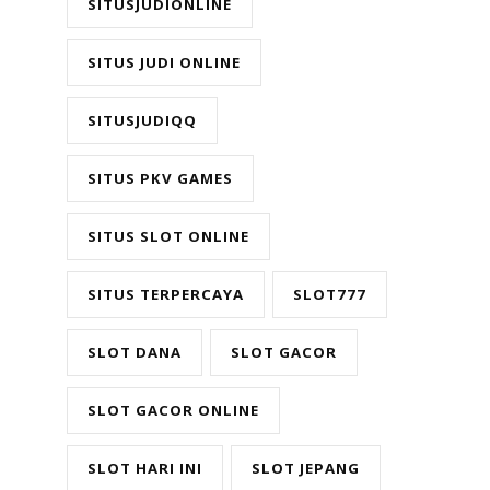
SITUSJUDIONLINE
SITUS JUDI ONLINE
SITUSJUDIQQ
SITUS PKV GAMES
SITUS SLOT ONLINE
SITUS TERPERCAYA
SLOT777
SLOT DANA
SLOT GACOR
SLOT GACOR ONLINE
SLOT HARI INI
SLOT JEPANG