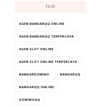
TAGS
AGEN BANDARQQ ONLINE
AGEN BANDARQQ TERPERCAYA
AGEN SLOT ONLINE
AGEN SLOT ONLINE TERPERCAYA
BANDARDOMINO
BANDARQQ
BANDARQQ ONLINE
DOMINOQQ