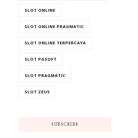
SLOT ONLINE
SLOT ONLINE PRAGMATIC
SLOT ONLINE TERPERCAYA
SLOT PGSOFT
SLOT PRAGMATIC
SLOT ZEUS
SUBSCRIBE