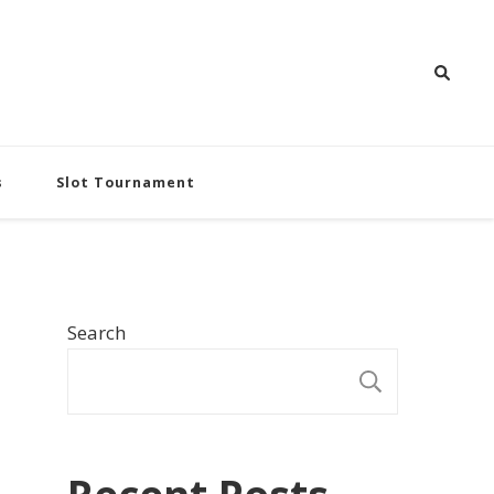
s
Slot Tournament
Search
SEARCH