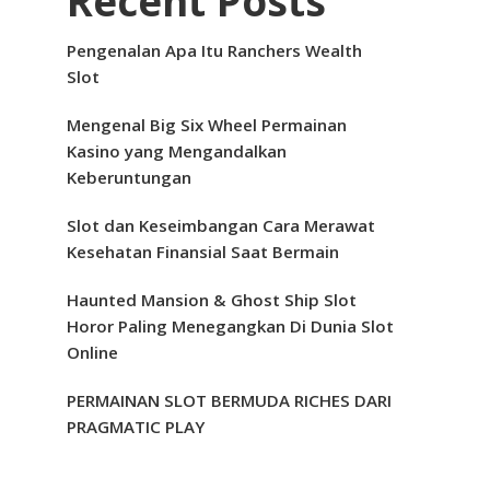
Recent Posts
Pengenalan Apa Itu Ranchers Wealth
Slot
Mengenal Big Six Wheel Permainan
Kasino yang Mengandalkan
Keberuntungan
Slot dan Keseimbangan Cara Merawat
Kesehatan Finansial Saat Bermain
Haunted Mansion & Ghost Ship Slot
Horor Paling Menegangkan Di Dunia Slot
Online
PERMAINAN SLOT BERMUDA RICHES DARI
PRAGMATIC PLAY