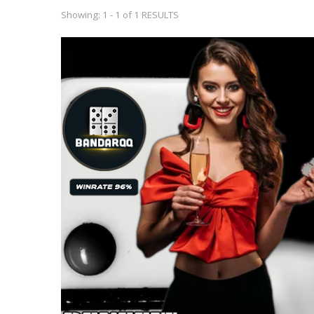
Showing: 1 - 1 of 1 RESULTS