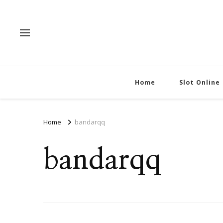
Home
Slot Online
Home
bandarqq
bandarqq